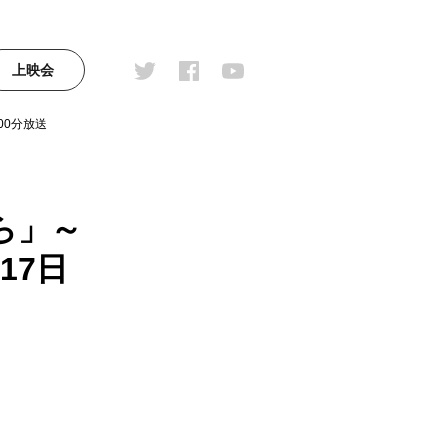
上映会
00分放送
ら」～
17日