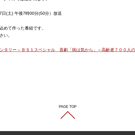
17日(土) 午後7時00分(50分）放送
込めて作った番組です。
さい。
メンタリー – ＢＳ１スペシャル 喜劇「病は気から」～高齢者７００人
PAGE TOP